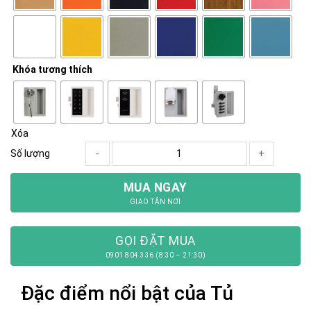
Khóa tương thích
Xóa
Số lượng
-
+
MUA NGAY
GIAO TẬN NƠI
GỌI ĐẶT MUA
0901 804 336 (8:30 – 21:30)
Đặc điểm nổi bật của Tủ