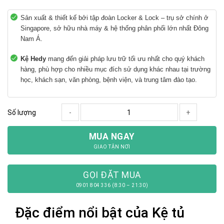
Sản xuất & thiết kế bởi tập đoàn Locker & Lock – trụ sở chính ở
Singapore, sở hữu nhà máy & hệ thống phân phối lớn nhất Đông
Nam Á.
Kệ Hedy
mang đến giải pháp lưu trữ tối ưu nhất cho quý khách
hàng, phù hợp cho nhiều mục đích sử dụng khác nhau tại trường
học, khách sạn, văn phòng, bệnh viện, và trung tâm đào tạo.
Số lượng
-
+
MUA NGAY
GIAO TẬN NƠI
GỌI ĐẶT MUA
0901 804 336 (8:30 – 21:30)
Đặc điểm nổi bật của Kệ tủ