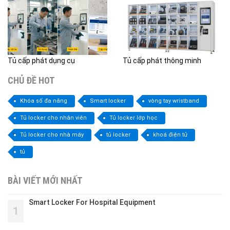
Tủ cấp phát dụng cụ
Tủ cấp phát thông minh
CHỦ ĐỀ HOT
Khóa số đa năng
Smart locker
vòng tay wristband
Tủ locker cho nhân viên
Tủ locker lớp học
Tủ locker cho nhà máy
tủ locker
khoá điện tử
tủ
BÀI VIẾT MỚI NHẤT
Smart Locker For Hospital Equipment
1