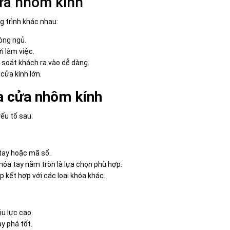
ửa nhôm kính
g trình khác nhau:
òng ngủ.
i làm việc.
 soát khách ra vào dễ dàng.
ửa kính lớn.
a cửa nhôm kính
ếu tố sau:
tay hoặc mã số.
khóa tay nắm tròn là lựa chọn phù hợp.
 kết hợp với các loại khóa khác.
ịu lực cao.
y phá tốt.