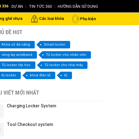
4 336
DỰ ÁN
|
TIN TỨC 360
|
HƯỚNG DẪN SỬ DỤNG
ng ghế nhựa
Các loại khóa
Phụ kiện
Ủ ĐỀ HOT
Khóa số đa năng
Smart locker
vòng tay wristband
Tủ locker cho nhân viên
Tủ locker lớp học
Tủ locker cho nhà máy
tủ locker
khoá điện tử
tủ
I VIẾT MỚI NHẤT
Charging Locker System
1
Tool Checkout system
2