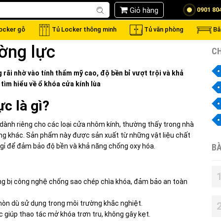
Giỏ hàng
0901 80
locker gỗ
Tủ Locker thông minh
Tủ văn phòng
Bă
ờng lực
CH
ãi nhờ vào tính thẩm mỹ cao, độ bền bỉ vượt trội và khả
tìm hiểu về
ổ khóa cửa kính lùa
c là gì?
 dành riêng cho các loại cửa nhôm kính, thường thấy trong nhà
ựng khác. Sản phẩm này được sản xuất từ những vật liệu chất
gỉ để đảm bảo độ bền và khả năng chống oxy hóa.
BÀ
ang bị công nghệ chống sao chép chìa khóa, đảm bảo an toàn
 mòn dù sử dụng trong môi trường khắc nghiệt.
 giúp thao tác mở khóa trơn tru, không gây kẹt.