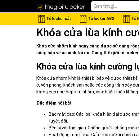
Tủ locker sắt
Tủ locker ABS
Tủ 
Khóa cửa lùa kính cư
Khóa cửa nhôm kính ngày càng được sử dụng rộng r
năng bảo vệ an ninh tối ưu. Cùng thế giới
tủ locker
Khóa cửa lùa kính cường lự
Khóa cửa nhôm kính là thiết bị bảo vệ được thiết kế
ở, văn phòng, khách sạn hoặc các công trình xây d
lượng cao như hợp kim nhôm, inox hoặc thép không 
Đặc điểm nổi bật
Bảo mật cao: Các loại khóa hiện đại được tr
tuyệt đối.
Bền bỉ với thời gian: Chống gỉ sét, chống mài
Hoạt động mượt mà: Cấu trúc cơ khí chính xác