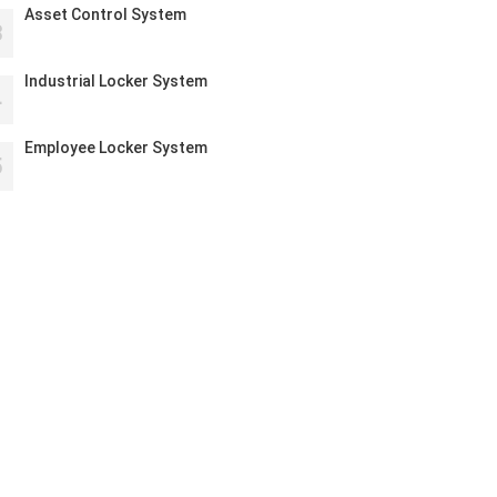
Asset Control System
3
Industrial Locker System
4
Employee Locker System
5