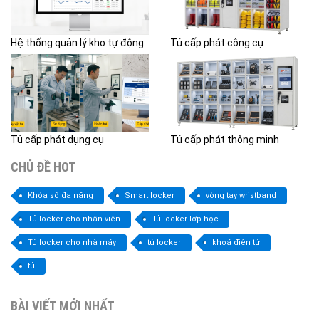
Hệ thống quản lý kho tự động
Tủ cấp phát công cụ
Tủ cấp phát dụng cụ
Tủ cấp phát thông minh
CHỦ ĐỀ HOT
Khóa số đa năng
Smart locker
vòng tay wristband
Tủ locker cho nhân viên
Tủ locker lớp học
Tủ locker cho nhà máy
tủ locker
khoá điện tử
tủ
BÀI VIẾT MỚI NHẤT