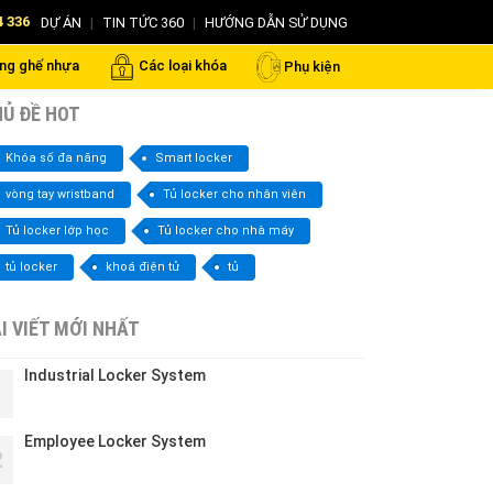
4 336
DỰ ÁN
|
TIN TỨC 360
|
HƯỚNG DẪN SỬ DỤNG
ng ghế nhựa
Các loại khóa
Phụ kiện
Ủ ĐỀ HOT
Khóa số đa năng
Smart locker
vòng tay wristband
Tủ locker cho nhân viên
Tủ locker lớp học
Tủ locker cho nhà máy
tủ locker
khoá điện tử
tủ
I VIẾT MỚI NHẤT
Industrial Locker System
1
Employee Locker System
2