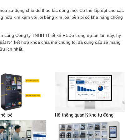
khóa sử dụng chìa để thao tác đóng mở. Có thể lắp đặt cho các
bằng hợp kim kẽm với lõi bằng kim loại bền bỉ có khả năng chống
nh cùng Công ty TNHH Thiết kế RED5 trong dự án lần này, hy
 sắt N4 kết hợp khoá chìa mà chúng tôi đã cung cấp sẽ mang
ữu ích nhất.
 nội bộ
Hệ thống quản lý kho tự động