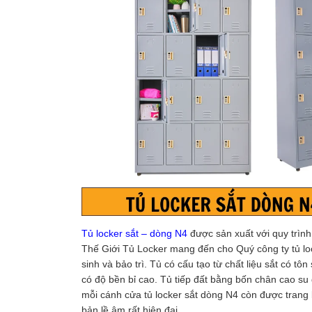
Tủ locker sắt – dòng N4
được sản xuất với quy trìn
Thế Giới Tủ Locker mang đến cho Quý công ty tủ lock
sinh và bảo trì. Tủ có cấu tạo từ chất liệu sắt có tô
có độ bền bỉ cao. Tủ tiếp đất bằng bốn chân cao su
mỗi cánh cửa tủ locker sắt dòng N4 còn được trang 
bản lề âm rất hiện đại.