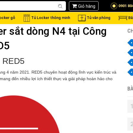
Giỏ hàng
0901 80
locker gỗ
Tủ Locker thông minh
Tủ văn phòng
Bă
er sắt dòng N4 tại Công
CH
D5
ế RED5
ng 4 năm 2021. RED5 chuyên hoạt động lĩnh vực kiến trúc và
 mang đến nhiều lợi ích thiết thực và giải pháp hoàn hảo cho
BÀ