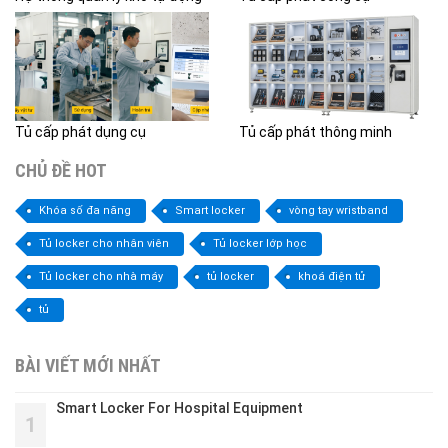
Tủ cấp phát dụng cụ
Tủ cấp phát thông minh
CHỦ ĐỀ HOT
Khóa số đa năng
Smart locker
vòng tay wristband
Tủ locker cho nhân viên
Tủ locker lớp học
Tủ locker cho nhà máy
tủ locker
khoá điện tử
tủ
BÀI VIẾT MỚI NHẤT
Smart Locker For Hospital Equipment
1