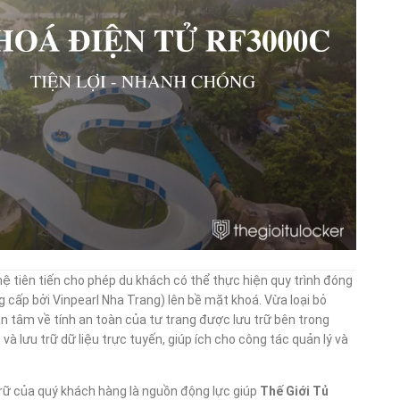
tiên tiến cho phép du khách có thể thực hiện quy trình đóng
 cấp bởi Vinpearl Nha Trang) lên bề mặt khoá. Vừa loại bỏ
n tâm về tính an toàn của tư trang được lưu trữ bên trong
 lưu trữ dữ liệu trực tuyến, giúp ích cho công tác quản lý và
trữ của quý khách hàng là nguồn động lực giúp
Thế Giới Tủ