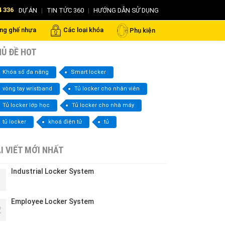
4 336
DỰ ÁN
|
TIN TỨC 360
|
HƯỚNG DẪN SỬ DỤNG
ng ghế nhựa
Các loại khóa
Phụ kiện
Ủ ĐỀ HOT
Khóa số đa năng
Smart locker
vòng tay wristband
Tủ locker cho nhân viên
Tủ locker lớp học
Tủ locker cho nhà máy
tủ locker
khoá điện tử
tủ
I VIẾT MỚI NHẤT
Industrial Locker System
1
Employee Locker System
2