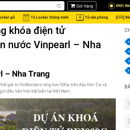
Giỏ hàng
0901 80
locker gỗ
Tủ Locker thông minh
Tủ văn phòng
Bă
ng khóa điện tử
CH
ên nước Vinpearl – Nha
rl – Nha Trang
hể giải trí VinWonders rộng hơn 50ha trên đảo Hòn Tre và
BÀ
ọt đầu tiên trên bãi biển tại Việt Nam.