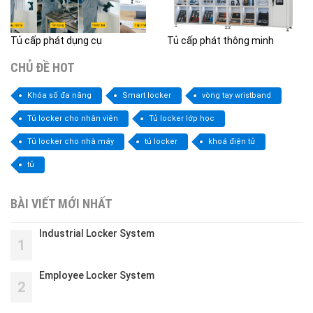
Tủ cấp phát dụng cụ
Tủ cấp phát thông minh
CHỦ ĐỀ HOT
Khóa số đa năng
Smart locker
vòng tay wristband
Tủ locker cho nhân viên
Tủ locker lớp học
Tủ locker cho nhà máy
tủ locker
khoá điện tử
tủ
BÀI VIẾT MỚI NHẤT
Industrial Locker System
1
Employee Locker System
2