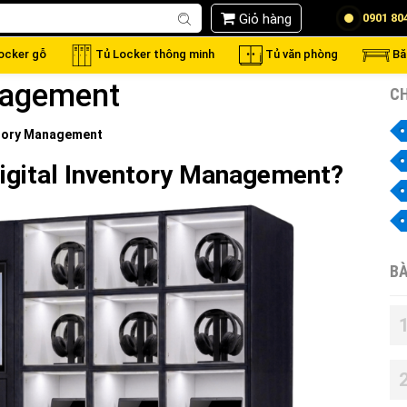
Giỏ hàng
0901 80
locker gỗ
Tủ Locker thông minh
Tủ văn phòng
Bă
nagement
CH
ntory Management
Digital Inventory Management?
BÀ