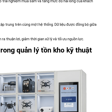
ao trải nghiệm mua sắm và tăng mức độ hài lòng của khách
tập trung trên cùng một hệ thống. Dữ liệu được đồng bộ giữa
a thuận lợi, giảm thời gian xử lý và tối ưu nguồn lực.
ong quản lý tồn kho kỹ thuật