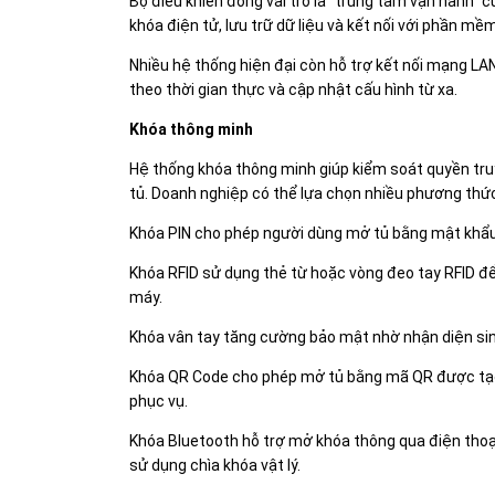
Bộ điều khiển đóng vai trò là “trung tâm vận hành” c
khóa điện tử, lưu trữ dữ liệu và kết nối với phần mềm
Nhiều hệ thống hiện đại còn hỗ trợ kết nối mạng LA
theo thời gian thực và cập nhật cấu hình từ xa.
Khóa thông minh
Hệ thống khóa thông minh giúp kiểm soát quyền tr
tủ. Doanh nghiệp có thể lựa chọn nhiều phương thức
Khóa PIN cho phép người dùng mở tủ bằng mật khẩu c
Khóa RFID sử dụng thẻ từ hoặc vòng đeo tay RFID đ
máy.
Khóa vân tay tăng cường bảo mật nhờ nhận diện sinh
Khóa QR Code cho phép mở tủ bằng mã QR được tạo 
phục vụ.
Khóa Bluetooth hỗ trợ mở khóa thông qua điện thoạ
sử dụng chìa khóa vật lý.