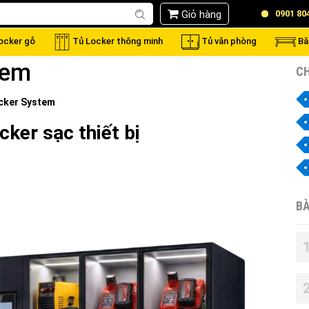
Giỏ hàng
0901 80
locker gỗ
Tủ Locker thông minh
Tủ văn phòng
Bă
tem
CH
cker System
cker sạc thiết bị
BÀ