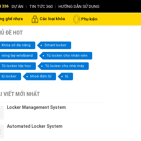
4 336
DỰ ÁN
|
TIN TỨC 360
|
HƯỚNG DẪN SỬ DỤNG
ng ghế nhựa
Các loại khóa
Phụ kiện
Ủ ĐỀ HOT
Khóa số đa năng
Smart locker
vòng tay wristband
Tủ locker cho nhân viên
Tủ locker lớp học
Tủ locker cho nhà máy
tủ locker
khoá điện tử
tủ
I VIẾT MỚI NHẤT
Locker Management System
1
Automated Locker System
2