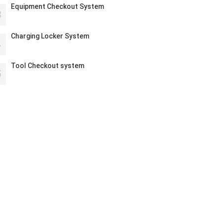
Equipment Checkout System
3
Charging Locker System
4
Tool Checkout system
5