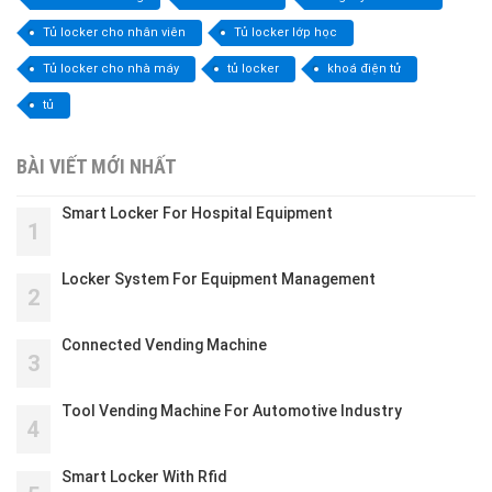
Tủ locker cho nhân viên
Tủ locker lớp học
Tủ locker cho nhà máy
tủ locker
khoá điện tử
tủ
BÀI VIẾT MỚI NHẤT
Smart Locker For Hospital Equipment
1
Locker System For Equipment Management
2
Connected Vending Machine
3
Tool Vending Machine For Automotive Industry
4
Smart Locker With Rfid