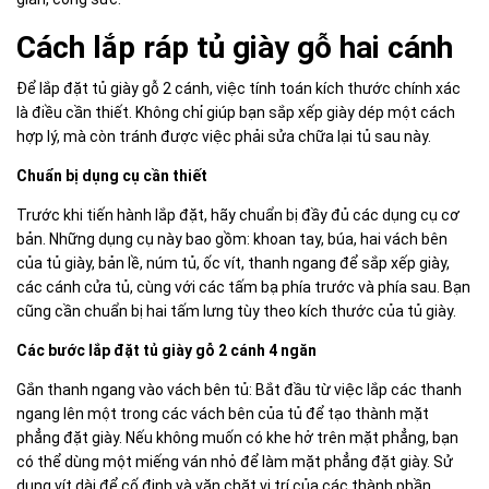
Cách lắp ráp tủ giày gỗ hai cánh
Để lắp đặt tủ giày gỗ 2 cánh, việc tính toán kích thước chính xác
là điều cần thiết. Không chỉ giúp bạn sắp xếp giày dép một cách
hợp lý, mà còn tránh được việc phải sửa chữa lại tủ sau này.
Chuẩn bị dụng cụ cần thiết
Trước khi tiến hành lắp đặt, hãy chuẩn bị đầy đủ các dụng cụ cơ
bản. Những dụng cụ này bao gồm: khoan tay, búa, hai vách bên
của tủ giày, bản lề, núm tủ, ốc vít, thanh ngang để sắp xếp giày,
các cánh cửa tủ, cùng với các tấm bạ phía trước và phía sau. Bạn
cũng cần chuẩn bị hai tấm lưng tùy theo kích thước của tủ giày.
Các bước lắp đặt tủ giày gỗ 2 cánh 4 ngăn
Gắn thanh ngang vào vách bên tủ: Bắt đầu từ việc lắp các thanh
ngang lên một trong các vách bên của tủ để tạo thành mặt
phẳng đặt giày. Nếu không muốn có khe hở trên mặt phẳng, bạn
có thể dùng một miếng ván nhỏ để làm mặt phẳng đặt giày. Sử
dụng vít dài để cố định và vặn chặt vị trí của các thành phần.