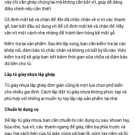
này chỉ cần ghép chúng lại mà không cần bắt vít, giúp dễ dàng
điều chỉnh nếu cần thiết.
Cố định mặt kệ và chân đế: Khi đã chắc chắn về vị trí các thanh
gỗ, bạn bắt đầu sử dụng vít để cố định mặt kệ và chân đế. Hãy
vặn vít một cách nhẹ nhàng để tránh làm hỏng bề mặt gỗ.
Kiểm tra lại sản phẩm: Sau khi lắp xong, bạn cần kiểm tra lại các
khớp nối, đảm bảo tủ chắc chắn và không có bất kỳ lỗi nào. Việc
kiểm tra kỹ sẽ giúp bạn tiết kiệm thời gian sửa chữa và đảm bảo
độ bền cho tủ.
Lắp tủ giày nhựa lắp ghép
Tủ giày nhựa lắp ghép đơn giản cũng là một lựa chọn phổ biến
cho nhiều gia đình. Cách lắp đặt tủ giày nhựa không phức tạp và
phù hợp với những ai muốn tự tay lắp ráp sản phẩm tại nhà.
Chuẩn bị dụng cụ
Để lắp tủ giày nhựa, bạn cần chuẩn bị các dụng cụ sau: khoan tay,
búa nhẹ, tua vít, các thanh ngang để giày, tấm bạ phía trước và
sau, hai vách bên của tủ giày, cùng với bản lề, núm tay nắm và ốc