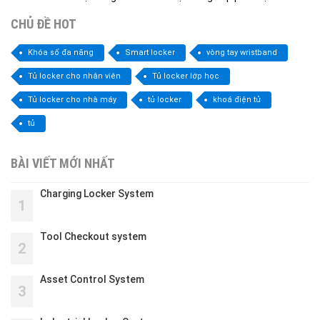
CHỦ ĐỀ HOT
Khóa số đa năng
Smart locker
vòng tay wristband
Tủ locker cho nhân viên
Tủ locker lớp học
Tủ locker cho nhà máy
tủ locker
khoá điện tử
tủ
BÀI VIẾT MỚI NHẤT
Charging Locker System
1
Tool Checkout system
2
Asset Control System
3