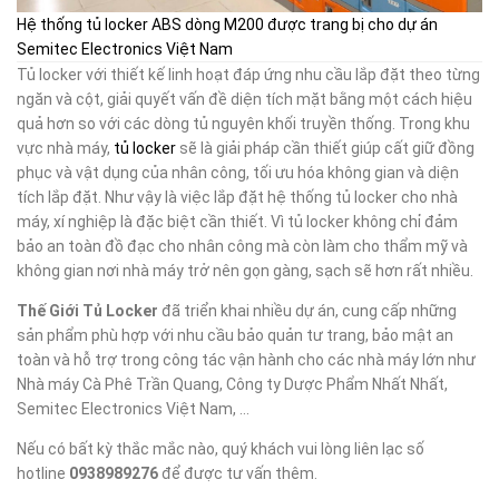
Hệ thống tủ locker ABS dòng M200 được trang bị cho dự án
Semitec Electronics Việt Nam
Tủ locker với thiết kế linh hoạt đáp ứng nhu cầu lắp đặt theo từng
ngăn và cột, giải quyết vấn đề diện tích mặt bằng một cách hiệu
quả hơn so với các dòng tủ nguyên khối truyền thống. Trong khu
vực nhà máy,
tủ locker
sẽ là giải pháp cần thiết giúp cất giữ đồng
phục và vật dụng của nhân công, tối ưu hóa không gian và diện
tích lắp đặt. Như vậy là việc lắp đặt hệ thống tủ locker cho nhà
máy, xí nghiệp là đặc biệt cần thiết. Vì tủ locker không chỉ đảm
bảo an toàn đồ đạc cho nhân công mà còn làm cho thẩm mỹ và
không gian nơi nhà máy trở nên gọn gàng, sạch sẽ hơn rất nhiều.
Thế Giới Tủ Locker
đã triển khai nhiều dự án, cung cấp những
sản phẩm phù hợp với nhu cầu bảo quản tư trang, bảo mật an
toàn và hỗ trợ trong công tác vận hành cho các nhà máy lớn như
Nhà máy Cà Phê Trần Quang, Công ty Dược Phẩm Nhất Nhất,
Semitec Electronics Việt Nam, …
Nếu có bất kỳ thắc mắc nào, quý khách vui lòng liên lạc số
hotline
0938989276
để được tư vấn thêm.