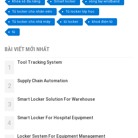
Khóa số đa năng
Smart locker
vòng tay wristband
Tủ locker cho nhân viên
Tủ locker lớp học
Tủ locker cho nhà máy
tủ locker
khoá điện tử
tủ
BÀI VIẾT MỚI NHẤT
Tool Tracking System
1
Supply Chain Automation
2
Smart Locker Solution For Warehouse
3
Smart Locker For Hospital Equipment
4
Locker System For Equipment Management