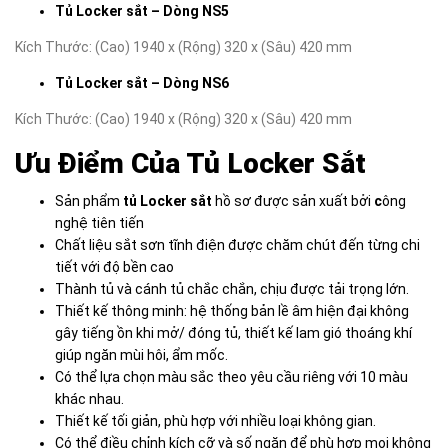
Tủ Locker sắt – Dòng NS5
Kích Thước: (Cao) 1940 x (Rộng) 320 x (Sâu) 420 mm
Tủ Locker sắt – Dòng NS6
Kích Thước: (Cao) 1940 x (Rộng) 320 x (Sâu) 420 mm
Ưu Điểm Của Tủ Locker Sắt
Sản phẩm
tủ Locker sắt
hồ sơ được sản xuất bởi
c
ông
nghệ tiên tiến
Chất liệu sắt sơn tĩnh điện được chăm chút đến từng chi
tiết với độ bền cao
Thành tủ và cánh tủ chắc chắn, chịu được tải trọng lớn.
Thiết kế thông minh: hệ thống bản lề âm hiện đại không
gây tiếng ồn khi mở/ đóng tủ, thiết kế lam gió thoáng khí
giúp ngăn mùi hôi, ẩm mốc.
Có thể lựa chọn màu sắc theo yêu cầu riêng với 10 màu
khác nhau.
Thiết kế tối giản, phù hợp với nhiều loại không gian.
Có thể điều chỉnh kích cỡ và số ngăn để phù hợp mọi không