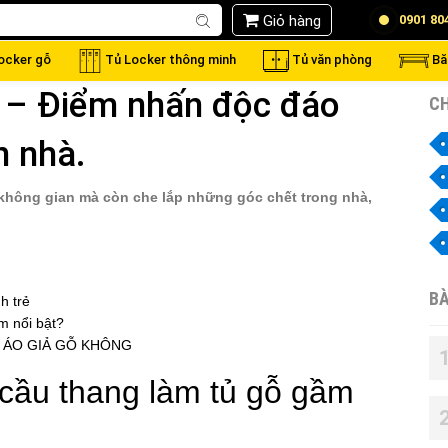
Giỏ hàng
0901 80
locker gỗ
Tủ Locker thông minh
Tủ văn phòng
Bă
 – Điểm nhấn độc đáo
CH
n nhà.
không gian mà còn che lắp những góc chết trong nhà,
BÀ
h trẻ
m nổi bật?
 ÁO GIẢ GỖ KHÔNG
cầu thang làm tủ gỗ gầm