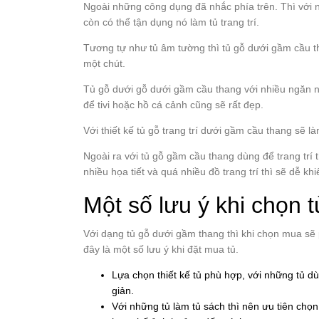
Ngoài những công dụng đã nhắc phía trên. Thì với n
còn có thể tận dụng nó làm tủ trang trí.
Tương tự như tủ âm tường thì tủ gỗ dưới gầm cầu t
một chút.
Tủ gỗ dưới gỗ dưới gầm cầu thang với nhiều ngăn n
để tivi hoặc hồ cá cảnh cũng sẽ rất đẹp.
Với thiết kế tủ gỗ trang trí dưới gầm cầu thang sẽ l
Ngoài ra với tủ gỗ gầm cầu thang dùng để trang trí 
nhiều họa tiết và quá nhiều đồ trang trí thì sẽ dễ k
Một số lưu ý khi chọn 
Với dạng tủ gỗ dưới gầm thang thì khi chọn mua sẽ 
đây là một số lưu ý khi đặt mua tủ.
Lựa chọn thiết kế tủ phù hợp, với những tủ dù
giản.
Với những tủ làm tủ sách thì nên ưu tiên chọ