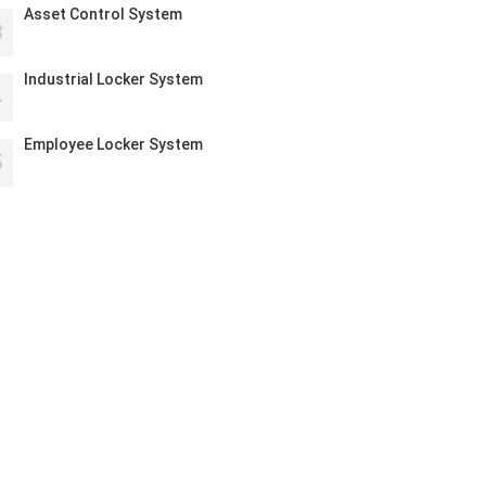
Asset Control System
3
Industrial Locker System
4
Employee Locker System
5