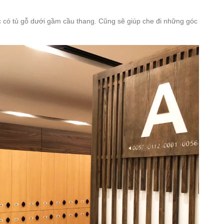
ệc có tủ gỗ dưới gầm cầu thang. Cũng sẽ giúp che đi những góc