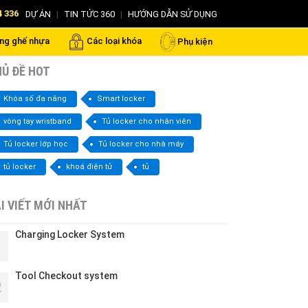
4 336
DỰ ÁN
|
TIN TỨC 360
|
HƯỚNG DẪN SỬ DỤNG
ng ghế nhựa
Các loại khóa
Phụ kiện
Ủ ĐỀ HOT
Khóa số đa năng
Smart locker
vòng tay wristband
Tủ locker cho nhân viên
Tủ locker lớp học
Tủ locker cho nhà máy
tủ locker
khoá điện tử
tủ
I VIẾT MỚI NHẤT
Charging Locker System
1
Tool Checkout system
2