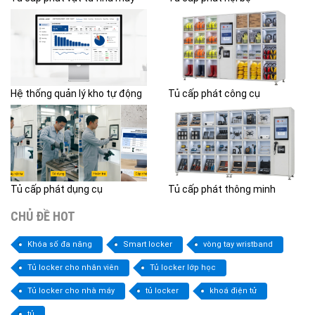
Hệ thống quản lý kho tự động
Tủ cấp phát công cụ
Tủ cấp phát dụng cụ
Tủ cấp phát thông minh
CHỦ ĐỀ HOT
Khóa số đa năng
Smart locker
vòng tay wristband
Tủ locker cho nhân viên
Tủ locker lớp học
Tủ locker cho nhà máy
tủ locker
khoá điện tử
tủ