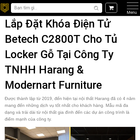
Menu
Lắp Đặt Khóa Điện Tử
Betech C2800T Cho Tủ
Locker Gỗ Tại Công Ty
TNHH Harang &
Modernart Furniture
Được thành lập từ 2019, đến hiện tại nội thất Harang đã có 4 năm
mang đến những dịch vụ tốt nhất cho khách hàng. Mẫu mã đa
dạng và trải dài từ nội thất gia đình đến các dự án công trình là
điểm mạnh của công ty.