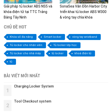
Giải pháp tủ locker ABS NS5 và
SonaSea Vân Đồn Harbor City
khóa điện tử tại TTC Trảng
triển khai tủ locker ABS W300
Bàng Tây Ninh
& vòng tay chìa khóa
CHỦ ĐỀ HOT
Khóa số đa năng
Smart locker
vòng tay wristband
Tủ locker cho nhân viên
Tủ locker lớp học
Tủ locker cho nhà máy
tủ locker
khoá điện tử
tủ
BÀI VIẾT MỚI NHẤT
Charging Locker System
1
Tool Checkout system
2