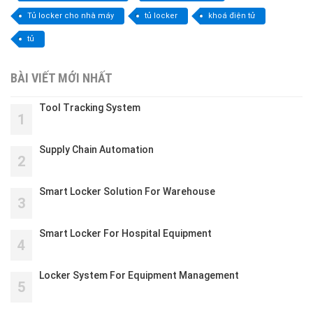
Tủ locker cho nhà máy
tủ locker
khoá điện tử
tủ
BÀI VIẾT MỚI NHẤT
Tool Tracking System
1
Supply Chain Automation
2
Smart Locker Solution For Warehouse
3
Smart Locker For Hospital Equipment
4
Locker System For Equipment Management
5