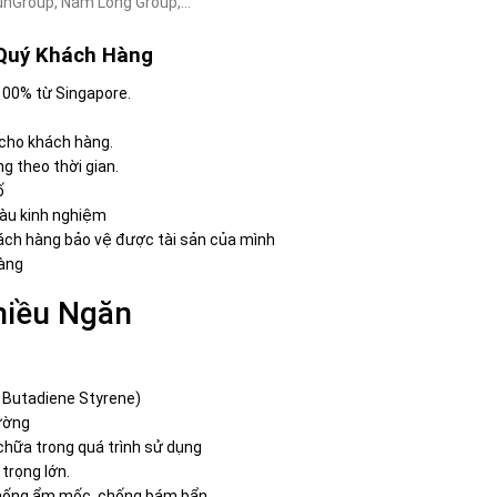
SunGroup, Nam Long Group,…
 Quý Khách Hàng
00% từ Singapore.
 cho khách hàng.
g theo thời gian.
ố
giàu kinh nghiệm
ách hàng bảo vệ được tài sản của mình
hàng
hiều Ngăn
e Butadiene Styrene)
rường
 chữa trong quá trình sử dụng
trọng lớn.
chống ẩm mốc, chống bám bẩn.