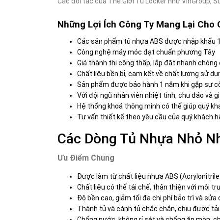
Các đối tác của Thế Giới Tủ Locker như VinGroup, 
Những Lợi Ích Công Ty Mang Lại Cho
Các sản phẩm tủ nhựa ABS được nhập khẩu 1
Công nghệ máy móc đạt chuẩn phương Tây
Giá thành thi công thấp, lắp đặt nhanh chóng
Chất liệu bền bỉ, cam kết về chất lượng sử dụn
Sản phẩm được bảo hành 1 năm khi gặp sự c
Với đội ngũ nhân viên nhiệt tình, chu đáo và 
Hệ thống khoá thông minh có thể giúp quý kh
Tư vấn thiết kế theo yêu cầu của quý khách 
Các Dòng Tủ Nhựa Nhỏ N
Ưu Điểm Chung
Được làm từ chất liệu nhựa ABS (Acrylonitril
Chất liệu có thể tái chế, thân thiện với môi t
Độ bền cao, giảm tối đa chi phí bảo trì và sửa
Thành tủ và cánh tủ chắc chắn, chịu được tải 
Chống nước, không rỉ sét và chống ăn mòn, 