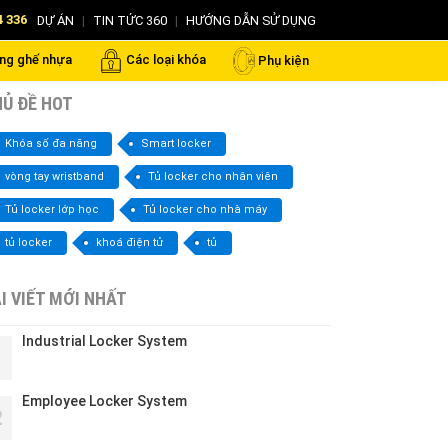
4 336
DỰ ÁN
|
TIN TỨC 360
|
HƯỚNG DẪN SỬ DỤNG
ng ghế nhựa
Các loại khóa
Phụ kiện
Ủ ĐỀ HOT
Khóa số đa năng
Smart locker
vòng tay wristband
Tủ locker cho nhân viên
Tủ locker lớp học
Tủ locker cho nhà máy
tủ locker
khoá điện tử
tủ
I VIẾT MỚI NHẤT
Industrial Locker System
1
Employee Locker System
2