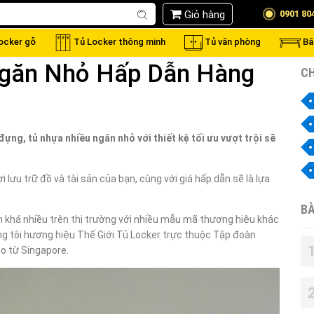
Giỏ hàng
0901 80
locker gỗ
Tủ Locker thông minh
Tủ văn phòng
Bă
Ngăn Nhỏ Hấp Dẫn Hàng
CH
ựng, tủ nhựa nhiều ngăn nhỏ với thiết kệ tối ưu vượt trội sẽ
 lưu trữ đồ và tài sản của bạn, cùng với giá hấp dẫn sẽ là lựa
BÀ
n khá nhiều trên thị trường với nhiều mẫu mã thương hiệu khác
ng tôi hương hiệu Thế Giới Tủ Locker trực thuộc Tập đoàn
o từ Singapore.