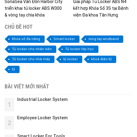
SonaSea Vân Đồn Harbor City
Giải pháp Tủ Locker ABS N4
triển khai tủ locker ABS W300
kết hợp Khóa Số 3S tại Bệnh
& vòng tay chìa khóa
viện Đa khoa Tân Hưng
CHỦ ĐỀ HOT
Khóa số đa năng
Smart locker
vòng tay wristband
Tủ locker cho nhân viên
Tủ locker lớp học
Tủ locker cho nhà máy
tủ locker
khoá điện tử
tủ
BÀI VIẾT MỚI NHẤT
Industrial Locker System
1
Employee Locker System
2
Smart Locker For Tools