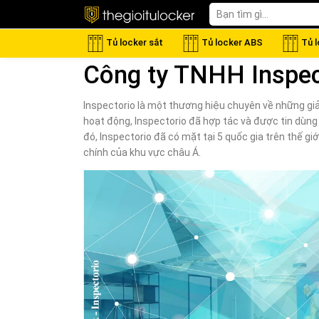
Tủ locker sắt
Tủ locker ABS
Tủ 
Công ty TNHH Inspec
Inspectorio là một thương hiệu chuyên về những giả
hoạt động, Inspectorio đã hợp tác và được tin dùng b
đó, Inspectorio đã có mặt tại 5 quốc gia trên thế gi
chính của khu vực châu Á.