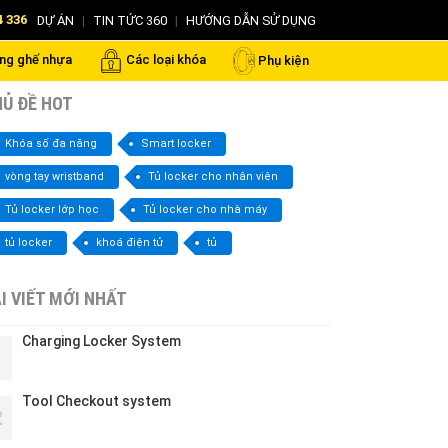
4 336
DỰ ÁN
|
TIN TỨC 360
|
HƯỚNG DẪN SỬ DỤNG
ng ghế nhựa
Các loại khóa
Phụ kiện
Ủ ĐỀ HOT
Khóa số đa năng
Smart locker
vòng tay wristband
Tủ locker cho nhân viên
Tủ locker lớp học
Tủ locker cho nhà máy
tủ locker
khoá điện tử
tủ
I VIẾT MỚI NHẤT
Charging Locker System
1
Tool Checkout system
2