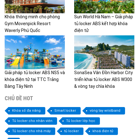
Khóa thông minh cho phòng
Sun World Hà Nam – Giải pháp
Gym Movenpick Resort
tủ locker ABS kết hợp khóa
Waverly Phú Quốc
điện tử
Giải pháp tủ locker ABS NS5 và
SonaSea Vân Đồn Harbor City
khóa điện tử tại TTC Trảng
triển khai tủ locker ABS W300
Bàng Tây Ninh
& vòng tay chìa khóa
CHỦ ĐỀ HOT
Khóa số đa năng
Smart locker
vòng tay wristband
Tủ locker cho nhân viên
Tủ locker lớp học
Tủ locker cho nhà máy
tủ locker
khoá điện tử