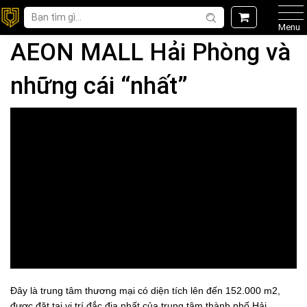
Menu
AEON MALL Hải Phòng và
những cái “nhất”
Đây là trung tâm thương mại có diện tích lên đến 152.000 m2,
được đặt tại vị trí đắc địa nhất của trung tâm thành phố Hải